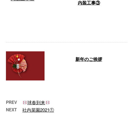
内装工事③
更新サボってました。 外壁塗装
後のバルコニーのドア 窓枠もら
しさが出てきて 玄関の右に収納
庫 風呂の …
新年のご挨拶
あけましておめでとうございます
千葉県市原市を拠点に、土木工
事・土工工事などを行なっている
株式会社二 …
PREV
球春到来
NEXT
社内菜園2021①