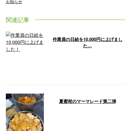
お知らせ
関連記事
作業員の日給を10,000円に上げまし
た…
こんにちは、株式会社二葉建設工
業です。 弊社では、土木工事・
土工工事などさまざまな分野で活
動していま …
夏蜜柑のマーマレード第二弾
午前中2日連続で時間かかるので
このタイミングでやってみます
夏蜜柑約7kg グラニュー糖を
4.2kg …